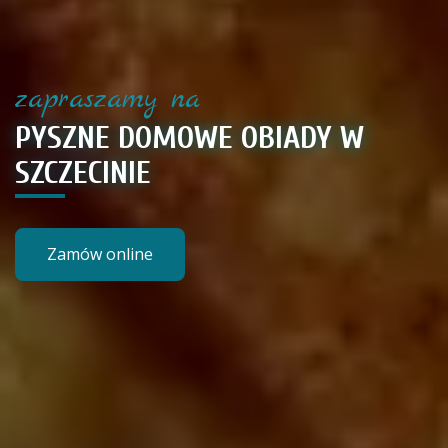
zapraszamy na
polecamy
PYSZNE DOMOWE OBIADY W
USŁUGI CATERINGOWE W
SZCZECINIE
SZCZECINIE
Zamów online
zobacz ofertę